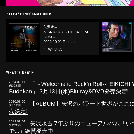
矢沢永吉
STANDARD ～THE BALLAD
BEST～
2020.10.21 Release!
矢沢永吉
2024.02.11
「～Welcome to Rock'n'Roll～ EIKICHI 
矢沢永吉
Budokan」 3月13日(水)Blu-ray&DVD発売決定!
2020.08.06
【ALBUM】矢沢のバラード世界がここ
矢沢永吉
売決定!
2019.09.04
矢沢永吉 7年ぶりのニューアルバム「い
矢沢永吉
で...」絶賛発売中!