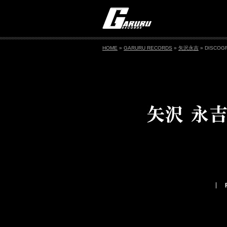
HOME
»
GARURU RECORDS
»
矢沢永吉
» DISCOG