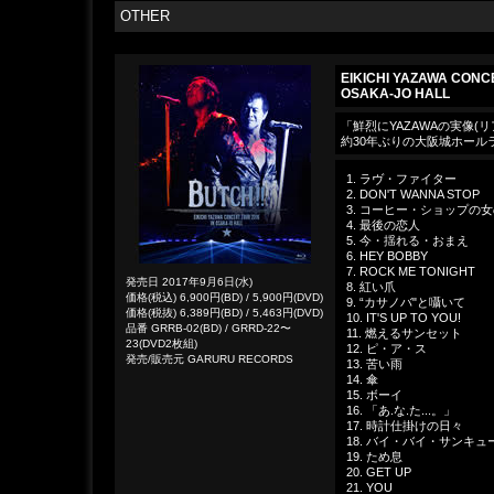
OTHER
EIKICHI YAZAWA CONC
OSAKA-JO HALL
「鮮烈にYAZAWAの実像(リ
約30年ぶりの大阪城ホール
1. ラヴ・ファイター
2. DON'T WANNA STOP
3. コーヒー・ショップの
4. 最後の恋人
5. 今・揺れる・おまえ
6. HEY BOBBY
7. ROCK ME TONIGHT
発売日 2017年9月6日(水)
8. 紅い爪
価格(税込) 6,900円(BD) / 5,900円(DVD)
9. “カサノバ"と囁いて
価格(税抜) 6,389円(BD) / 5,463円(DVD)
10. IT'S UP TO YOU!
品番 GRRB-02(BD) / GRRD-22〜
11. 燃えるサンセット
23(DVD2枚組)
12. ピ・ア・ス
発売/販売元 GARURU RECORDS
13. 苦い雨
14. 傘
15. ボーイ
16. 「あ.な.た...。」
17. 時計仕掛けの日々
18. バイ・バイ・サンキ
19. ため息
20. GET UP
21. YOU