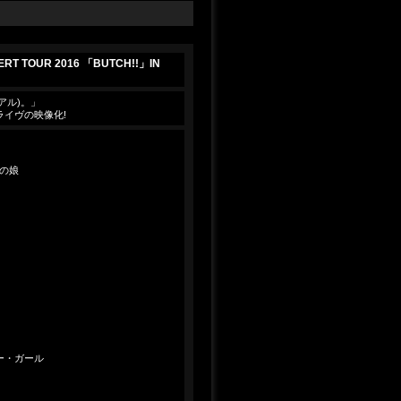
ERT TOUR 2016 「BUTCH!!」IN
アル)。」
ライヴの映像化!
女の娘
ュー・ガール