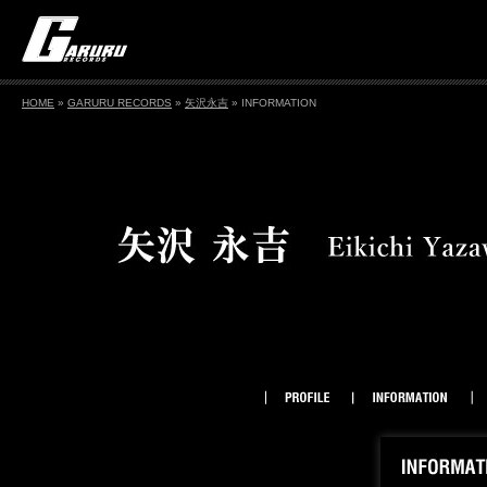
HOME
»
GARURU RECORDS
»
矢沢永吉
» INFORMATION